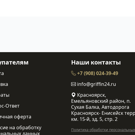
упателям
Наши контакты
та
+7 (908) 024-39-49
вка
info@griffin24.ru
раты
Красноярск,
Емельяновский район, п.
ос-Ответ
Сухая Балка, Автодорога
Красноярск- Енисейск терр
ичная оферта
км. 15-й, зд. 5, стр. 2
сие на обработку
Политика обработки персональных
ональных данных