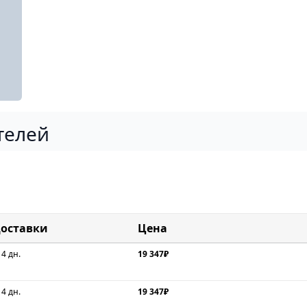
телей
доставки
Цена
 4 дн.
19 347₽
 4 дн.
19 347₽